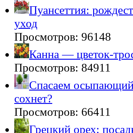
Пуансеттия: рождест
уход
Просмотров: 96148
Канна — цветок-тро
Просмотров: 84911
Спасаем осыпающийс
сохнет?
Просмотров: 66411
Грецкий орех: посад