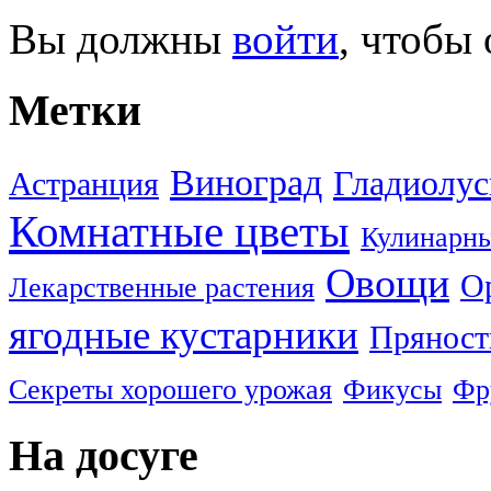
Вы должны
войти
, чтобы
Метки
Виноград
Гладиолу
Астранция
Комнатные цветы
Кулинарны
Овощи
О
Лекарственные растения
ягодные кустарники
Пряност
Секреты хорошего урожая
Фикусы
Фр
На досуге