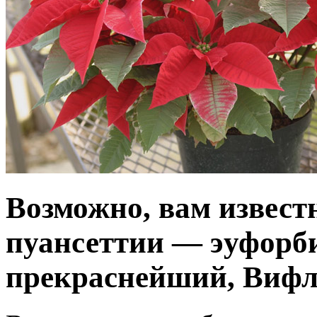
Возможно, вам извест
пуансеттии — эуфорб
прекраснейший, Вифле