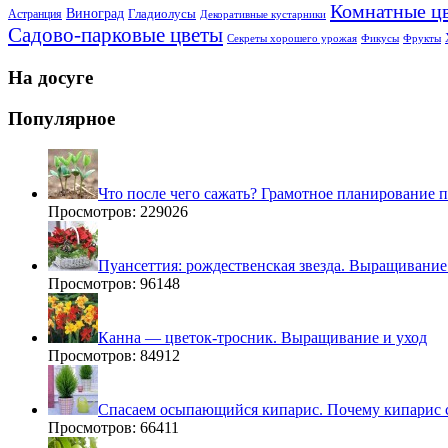
Комнатные ц
Виноград
Гладиолусы
Астранция
Декоративные кустарники
Садово-парковые цветы
Секреты хорошего урожая
Фикусы
Фрукты
На досуге
Популярное
Что после чего сажать? Грамотное планирование 
Просмотров: 229026
Пуансеттия: рождественская звезда. Выращивание
Просмотров: 96148
Канна — цветок-тросник. Выращивание и уход
Просмотров: 84912
Спасаем осыпающийся кипарис. Почему кипарис 
Просмотров: 66411