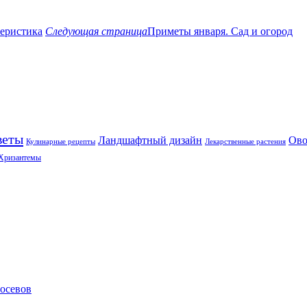
теристика
Следующая страница
Приметы января. Сад и огород
веты
Ландшафтный дизайн
Ов
Кулинарные рецепты
Лекарственные растения
Хризантемы
посевов