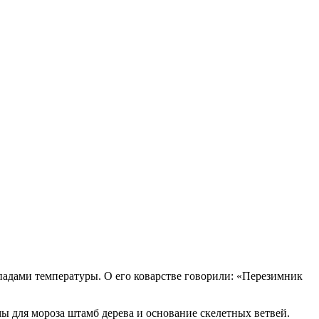
падами температуры. О его коварстве говорили: «Перезимник
ы для мороза штамб дерева и основание скелетных ветвей.