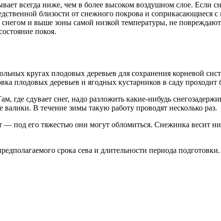
ывает всегда ниже, чем в более высоком воздушном слое. Если сне
дственной близости от снежного покрова и соприкасающиеся с 
 снегом и выше зоны самой низкой температуры, не повреждают
состояние покоя.
вольных кругах плодовых деревьев для сохранения корневой сис
ка плодовых деревьев и ягодных кустарников в саду проходит 
Там, где сдувает снег, надо разложить какие-нибудь снегозадер
 валики. В течение зимы такую работу проводят несколько раз.
 — под его тяжестью они могут обломиться. Снежинка весит нич
редполагаемого срока сева и длительности периода подготовки.