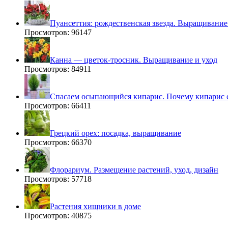
Пуансеттия: рождественская звезда. Выращивание
Просмотров: 96147
Канна — цветок-тросник. Выращивание и уход
Просмотров: 84911
Спасаем осыпающийся кипарис. Почему кипарис 
Просмотров: 66411
Грецкий орех: посадка, выращивание
Просмотров: 66370
Флорариум. Размещение растений, уход, дизайн
Просмотров: 57718
Растения хищники в доме
Просмотров: 40875