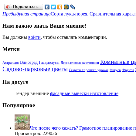
Поделиться…
Предыдущая страница
Сорта лука-порея. Сравнительная харак
Нам важно знать Ваше мнение!
Вы должны
войти
, чтобы оставлять комментарии.
Метки
Комнатные ц
Виноград
Гладиолусы
Астранция
Декоративные кустарники
Садово-парковые цветы
Секреты хорошего урожая
Фикусы
Фрукты
На досуге
Тендер внешние
фасадные вывески изготовление
.
Популярное
Что после чего сажать? Грамотное планирование 
Просмотров: 229026