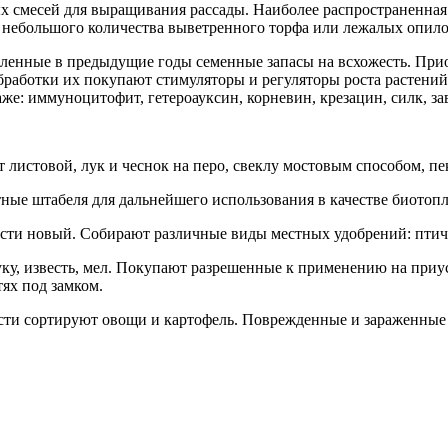
 смесей для выращивания рассады. Наиболее распространенная 
ем небольшого количества выветренного торфа или лежалых опило
пленные в предыдущие годы семенные запасы на всхожесть. При
обработки их покупают стимуляторы и регуляторы роста растени
: иммуноцитофит, гетероауксин, корневин, крезацин, силк, завя
т листовой, лук и чеснок на перо, свеклу мостовым способом, п
тные штабеля для дальнейшего использования в качестве биотопл
ти новый. Собирают различные виды местных удобрений: птичий
у, известь, мел. Покупают разрешенные к применению на приус
ях под замком.
сти сортируют овощи и картофель. Поврежденные и зараженные