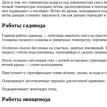
Дело в том, что температура воздуха над поверхностью снега б
низкой температуры попадают ветви, расположенные в непосре
них подмерзают и погибают. Ветви же кроны, находящиеся под
ветви раньше успевают закалиться, так как раньше переходят в 
Работы садовода
Главная работа садовода — побольше накопить снега на прист
толщины снежного покрова и умеренных температур, перезимов
Особенно опасно бесснежье на участках, занятых земляникой. 
хворост, стебли подсолнечника, топинамбура и сделать снежные
После сильных снегопадов снег с ветвей осторожно стряхивают
ветвей кроны — сотни килограммов.
Приступают к стратификации семян яблони, груши, исходя из п
Осматривают заготовленные черешни для весенней прививки.
Подкармливают зимующих птиц.
Работы овощевода