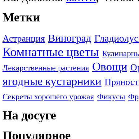
Метки
Виноград
Гладиолу
Астранция
Комнатные цветы
Кулинарны
Овощи
О
Лекарственные растения
ягодные кустарники
Пряност
Секреты хорошего урожая
Фикусы
Фр
На досуге
Популярное