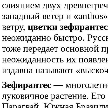
слиянием двух древнегреч
западный ветер и «anthos
ветру,
цветки зефирантес
неожиданно быстро. Русск
тоже передает основной п
неожиданность их появлен
издавна называют «выскоч
Зефирантес
— многолетне
луковичное растение. Его
Парагвай, Южная Бразилия