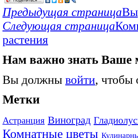
Поделиться…
Предыдущая страница
Вы
Следующая страница
Ком
растения
Нам важно знать Ваше 
Вы должны
войти
, чтобы
Метки
Виноград
Гладиолу
Астранция
Комнатные цветы
Кулинарны