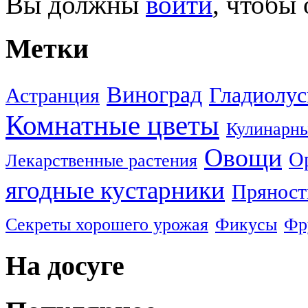
Вы должны
войти
, чтобы
Метки
Виноград
Гладиолу
Астранция
Комнатные цветы
Кулинарны
Овощи
О
Лекарственные растения
ягодные кустарники
Пряност
Секреты хорошего урожая
Фикусы
Фр
На досуге