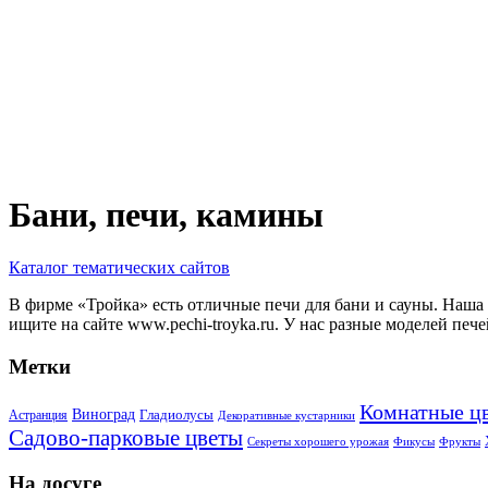
Бани, печи, камины
Каталог тематических сайтов
В фирме «Тройка» есть отличные печи для бани и сауны. Наша 
ищите на сайте www.pechi-troyka.ru. У нас разные моделей пече
Метки
Комнатные ц
Виноград
Гладиолусы
Астранция
Декоративные кустарники
Садово-парковые цветы
Секреты хорошего урожая
Фикусы
Фрукты
На досуге