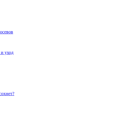
посевов
 и уход
сохнет?