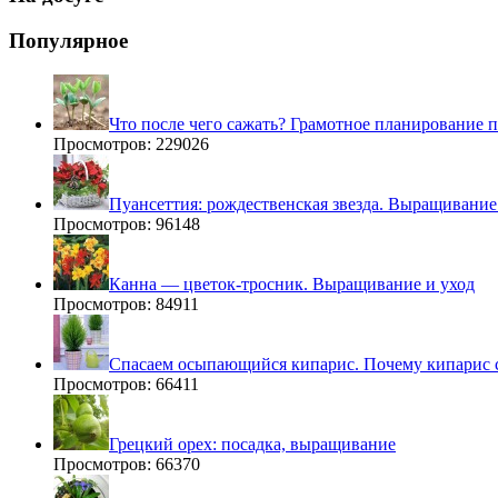
Популярное
Что после чего сажать? Грамотное планирование 
Просмотров: 229026
Пуансеттия: рождественская звезда. Выращивание
Просмотров: 96148
Канна — цветок-тросник. Выращивание и уход
Просмотров: 84911
Спасаем осыпающийся кипарис. Почему кипарис 
Просмотров: 66411
Грецкий орех: посадка, выращивание
Просмотров: 66370